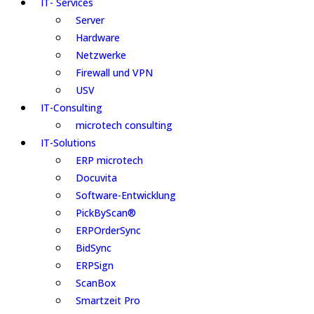
IT- Services
Server
Hardware
Netzwerke
Firewall und VPN
USV
IT-Consulting
microtech consulting
IT-Solutions
ERP microtech
Docuvita
Software-Entwicklung
PickByScan®
ERPOrderSync
BidSync
ERPSign
ScanBox
Smartzeit Pro