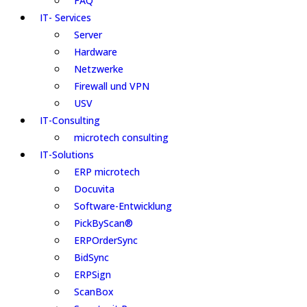
FAQ
IT- Services
Server
Hardware
Netzwerke
Firewall und VPN
USV
IT-Consulting
microtech consulting
IT-Solutions
ERP microtech
Docuvita
Software-Entwicklung
PickByScan®
ERPOrderSync
BidSync
ERPSign
ScanBox