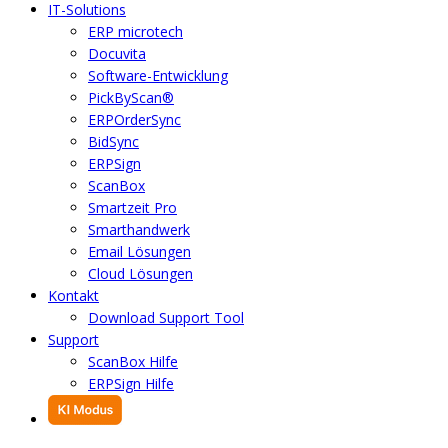
IT-Solutions
ERP microtech
Docuvita
Software-Entwicklung
PickByScan®
ERPOrderSync
BidSync
ERPSign
ScanBox
Smartzeit Pro
Smarthandwerk
Email Lösungen
Cloud Lösungen
Kontakt
Download Support Tool
Support
ScanBox Hilfe
ERPSign Hilfe