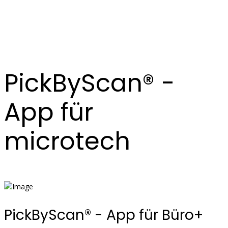
PickByScan® -
App für
microtech
PickByScan® - App für Büro+