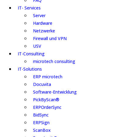
FAQ
IT- Services
Server
Hardware
Netzwerke
Firewall und VPN
USV
IT-Consulting
microtech consulting
IT-Solutions
ERP microtech
Docuvita
Software-Entwicklung
PickByScan®
ERPOrderSync
BidSync
ERPSign
ScanBox